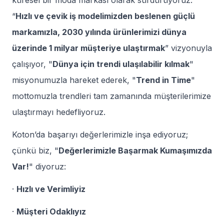
küresel bir moda markası olarak sürdürüyoruz.
“
Hızlı ve çevik iş modelimizden beslenen güçlü
markamızla, 2030 yılında ürünlerimizi dünya
üzerinde 1 milyar müşteriye ulaştırmak
” vizyonuyla
çalışıyor, "
Dünya için trendi ulaşılabilir kılmak
"
misyonumuzla hareket ederek, "
Trend in Time
"
mottomuzla trendleri tam zamanında müşterilerimize
ulaştırmayı hedefliyoruz.
Koton’da başarıyı değerlerimizle inşa ediyoruz;
çünkü biz, "
Değerlerimizle Başarmak Kumaşımızda
Var!
" diyoruz:
·
Hızlı ve Verimliyiz
·
Müşteri Odaklıyız